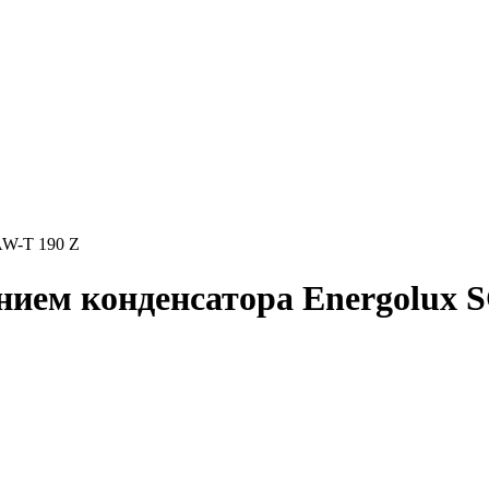
AW-T 190 Z
ием конденсатора Energolux 