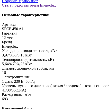
Получить прайс-лист
Стать представителем Еnergolux
Основные характеристики
Артикул
SFCF 450 A1
Гарантия
12 мес.
Бренд
Energolux
Холодопроизводительность, кВт
3,97/3,58/3,15 кВт
Теплопроизводительность, кВт
5,64/4,79/4,23 кВт
Диаметр дренажной трубы, мм
16
Электропитание
1 фаза, 230 В, 50 Гц
Уровень звукового давления (низкая / средняя / высокая скорост
41/38/36 дБ(А)
Расход воды, м³/ч
683
Внутренний блок