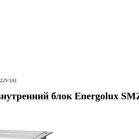
D22V3AI
нутренний блок Energolux S