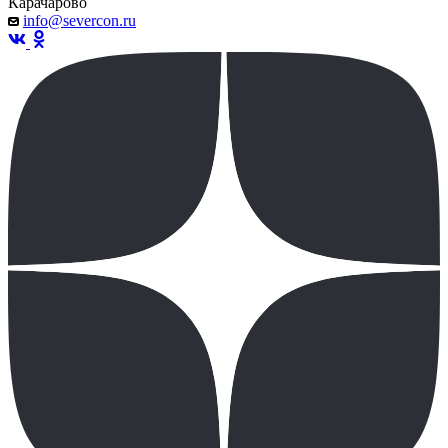
Карачарово
info@severcon.ru