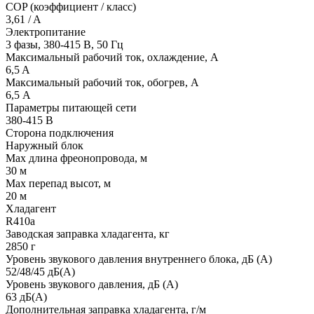
COP (коэффициент / класс)
3,61 / A
Электропитание
3 фазы, 380-415 В, 50 Гц
Максимальный рабочий ток, охлаждение, А
6,5 A
Максимальный рабочий ток, обогрев, А
6,5 А
Параметры питающей сети
380-415 В
Сторона подключения
Наружный блок
Max длина фреонопровода, м
30 м
Max перепад высот, м
20 м
Хладагент
R410a
Заводская заправка хладагента, кг
2850 г
Уровень звукового давления внутреннего блока, дБ (А)
52/48/45 дБ(А)
Уровень звукового давления, дБ (А)
63 дБ(А)
Дополнительная заправка хладагента, г/м