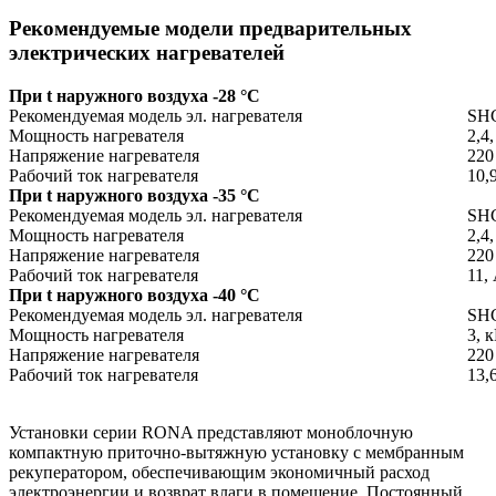
Рекомендуемые модели предварительных
электрических нагревателей
При t наружного воздуха -28 °С
Рекомендуемая модель эл. нагревателя
SHC
Мощность нагревателя
2,4
Напряжение нагревателя
220
Рабочий ток нагревателя
10,
При t наружного воздуха -35 °С
Рекомендуемая модель эл. нагревателя
SHC
Мощность нагревателя
2,4
Напряжение нагревателя
220
Рабочий ток нагревателя
11,
При t наружного воздуха -40 °С
Рекомендуемая модель эл. нагревателя
SHC
Мощность нагревателя
3, 
Напряжение нагревателя
220
Рабочий ток нагревателя
13,
Установки серии RONA представляют моноблочную
компактную приточно-вытяжную установку с мембранным
рекуператором, обеспечивающим экономичный расход
электроэнергии и возврат влаги в помещение. Постоянный