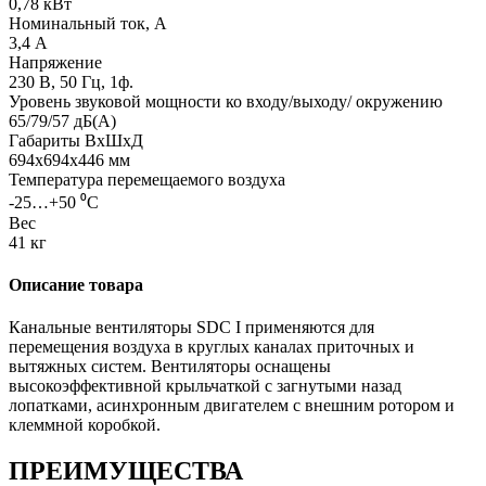
0,78 кВт
Номинальный ток, А
3,4 А
Напряжение
230 В, 50 Гц, 1ф.
Уровень звуковой мощности ко входу/выходу/ окружению
65/79/57 дБ(А)
Габариты ВхШхД
694x694x446 мм
Температура перемещаемого воздуха
-25…+50 ⁰С
Вес
41 кг
Описание товара
Канальные вентиляторы SDC I применяются для
перемещения воздуха в круглых каналах приточных и
вытяжных систем. Вентиляторы оснащены
высокоэффективной крыльчаткой с загнутыми назад
лопатками, асинхронным двигателем с внешним ротором и
клеммной коробкой.
ПРЕИМУЩЕСТВА