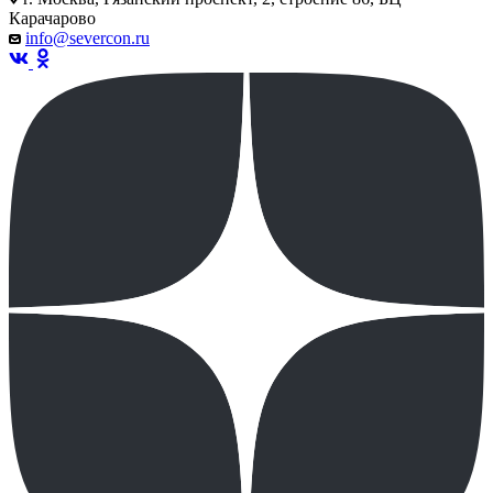
Карачарово
info@severcon.ru