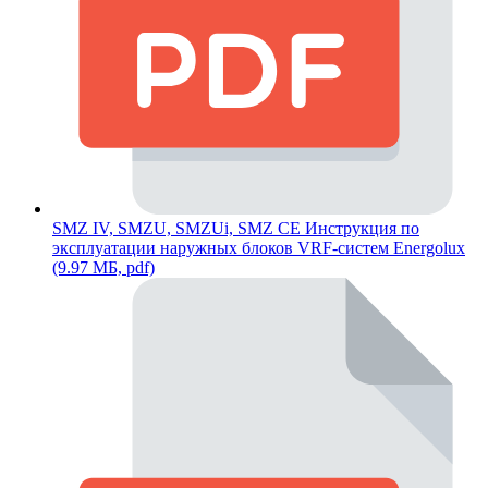
SMZ IV, SMZU, SMZUi, SMZ CE Инструкция по
эксплуатации наружных блоков VRF-систем Energolux
(9.97 МБ, pdf)