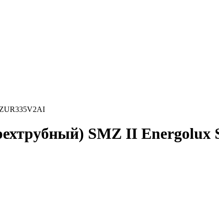
SMZUR335V2AI
трехтрубный) SMZ II Energol