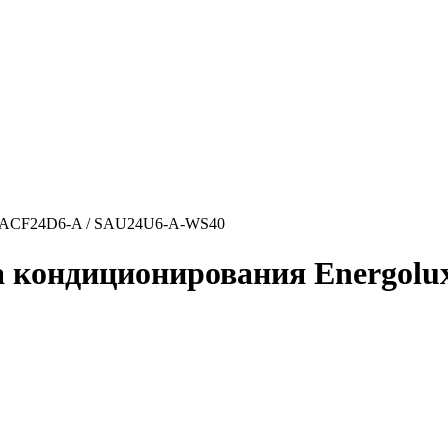
x SAСF24D6-A / SAU24U6-A-WS40
а кондиционирования Energolu