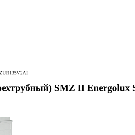
SMZUR135V2AI
трехтрубный) SMZ II Energol