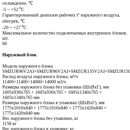
охлаждение, ℃
-5 ~ +52 ⁰С
Гарантированный диапазон рабочих t° наружного воздуха,
обогрев, ℃
-20 ~ +27 ⁰С
Максимальное количество подключаемых внутренних блоков,
шт.
66
Наружный блок
Модель наружного блока
SMZUR96V2AI+SMZUR96V2AI+SMZUR135V2AI+SMZUR150
Расход воздуха наружного блока, м³/ч
11400+11400+14000+14000 м3/ч
Размеры наружного блока без упаковки (ШхВхГ), мм
1605x930x765 + 1605x930x765 + 1605x1340x765 +
1605x1340x765 мм
Размеры наружного блока в упаковке (ШхВхГ), мм
1775x1010x840 + 1775x1010x840 + 1775x1420x840 +
1775x1420x840 мм
Вес наружного блока без упаковки, кг
1158 кг
Вес наружного блока в упаковке, кг