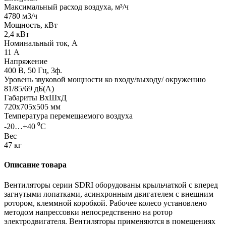
Максимальный расход воздуха, м³/ч
4780 м3/ч
Мощность, кВт
2,4 кВт
Номинальный ток, А
11 А
Напряжение
400 В, 50 Гц, 3ф.
Уровень звуковой мощности ко входу/выходу/ окружению
81/85/69 дБ(А)
Габариты ВхШхД
720x705x505 мм
Температура перемещаемого воздуха
-20…+40 ⁰С
Вес
47 кг
Описание товара
Вентиляторы серии SDRI оборудованы крыльчаткой с вперед
загнутыми лопатками, асинхронным двигателем с внешним
ротором, клеммной коробкой. Рабочее колесо установлено
методом напрессовки непосредственно на ротор
электродвигателя. Вентиляторы применяются в помещениях